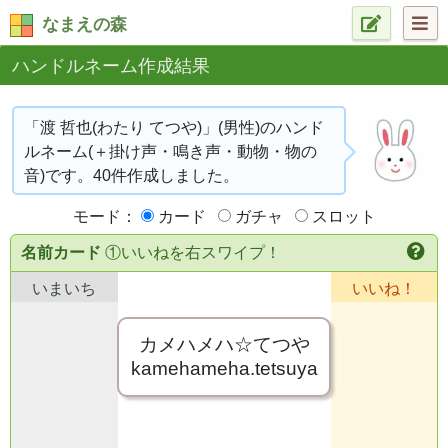
なまえの森
ハンドルネーム作成結果
「渡 哲也(わたり てつや)」(男性)のハンド
ルネーム(＋掛け声・鳴き声・動物・物の
音)です。40件作成しました。
モード：
カード
ガチャ
スロット
名前カード
①いいねを右スワイプ！
いまいち
いいね！
カメハメハ☆てつや
kamehameha.tetsuya