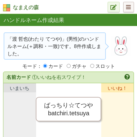
なまえの森
ハンドルネーム作成結果
「渡 哲也(わたり てつや)」(男性)のハンド
ルネーム(＋調和・一致)です。8件作成しま
した。
モード：
カード
ガチャ
スロット
名前カード
①いいねを右スワイプ！
いまいち
いいね！
ばっちり☆てつや
batchiri.tetsuya