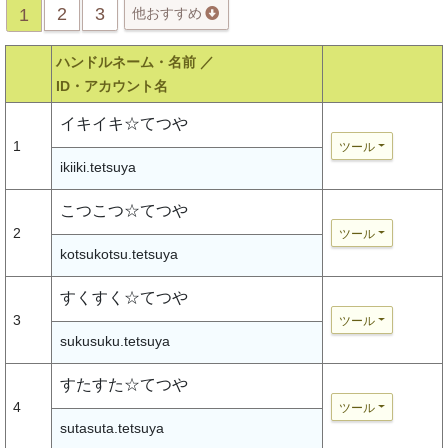
2
3
1
他おすすめ
ハンドルネーム・名前 ／
ID・アカウント名
イキイキ☆てつや
1
ツール
ikiiki.tetsuya
こつこつ☆てつや
2
ツール
kotsukotsu.tetsuya
すくすく☆てつや
3
ツール
sukusuku.tetsuya
すたすた☆てつや
4
ツール
sutasuta.tetsuya