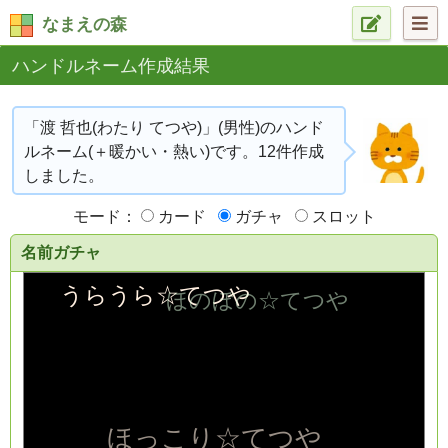
なまえの森
ハンドルネーム作成結果
「渡 哲也(わたり てつや)」(男性)のハンド
ルネーム(＋暖かい・熱い)です。12件作成
しました。
モード：
カード
ガチャ
スロット
名前ガチャ