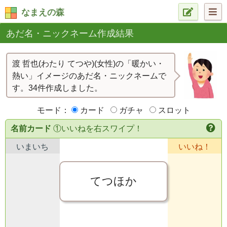
なまえの森
あだ名・ニックネーム作成結果
渡 哲也(わたり てつや)(女性)の「暖かい・
熱い」イメージのあだ名・ニックネームで
す。34件作成しました。
モード：
カード
ガチャ
スロット
名前カード
①いいねを右スワイプ！
いまいち
いいね！
てつほか