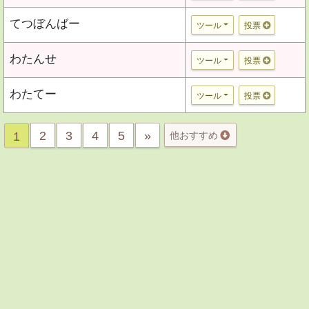
てつぼんばー
ツール
投票
わたんせ
ツール
投票
わたてー
ツール
投票
2
3
4
5
»
1
他おすすめ