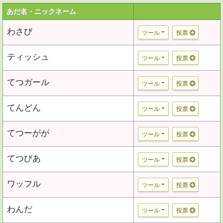
あだ名・ニックネーム
わさび
ツール
投票
ティッシュ
ツール
投票
てつガール
ツール
投票
てんどん
ツール
投票
てつーがが
ツール
投票
てつびあ
ツール
投票
ワッフル
ツール
投票
わんだ
ツール
投票