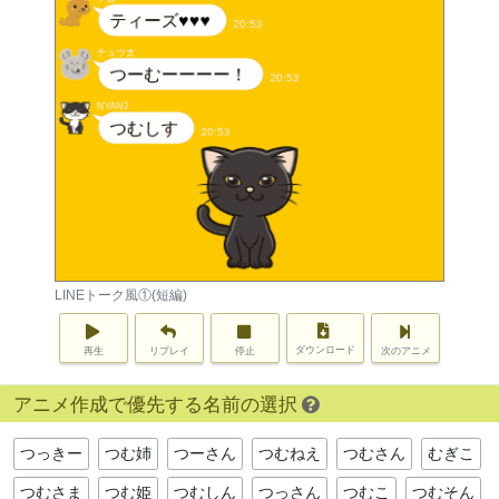
LINEトーク風①(短編)
ダウンロード
再生
リプレイ
停止
次のアニメ
アニメ作成で優先する名前の選択
つっきー
つむ姉
つーさん
つむねえ
つむさん
むぎこ
つむさま
つむ姫
つむしん
つっさん
つむこ
つむそん