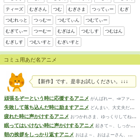
ティーズ
むぎさん
つむ
むぎさま
つってぃー
むぎ
つむれっと
つっむー
つむてぃん
つむてぃー
むぎてぃー
つーむー
むぎはん
つむしす
つむはん
むぎしす
つむいすと
むぎいすと
コミュ用あだ名アニメ
【新作】です。是非お試しください。↓↓↓
頑張るぞーという時に応援するアニメ
がんばれー、📣ファイト、いいよー
失敗して落ち込んだ時に励ますアニメ
どんまい、大丈夫だよ、気楽にいこ～
疲れた時に声かけするアニメ
おつかれさま、ゆっくりしてね、大丈夫？
眠ってはいけない時に声かけするアニメ
起きて～、しっかり、寝ちゃダメだよ
朝の挨拶をしっかり返すアニメ
おはよ～、おはよーさん、おっは！