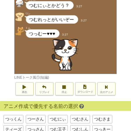
LINEトーク風①(短編)
ダウンロード
再生
リプレイ
停止
次のアニメ
アニメ作成で優先する名前の選択
つっくん
つーさん
つむにぃ
つむさん
つむさま
ティーズ
つっさん
つむ王子
つむしん
つっきー