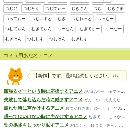
つむ兄
つむそん
つむてぃー
むぎさん
つむ
むぎさま
つってぃー
つむいすと
むぎ
つむれっと
つっむー
つむてぃん
むぎてぃん
つーむん
むぎてぃー
つーむー
むぎはん
つむしす
つむはん
むぎしす
コミュ用あだ名アニメ
【新作】です。是非お試しください。↓↓↓
頑張るぞーという時に応援するアニメ
がんばれー、📣ファイト、いいよー
失敗して落ち込んだ時に励ますアニメ
どんまい、大丈夫だよ、気楽にいこ～
疲れた時に声かけするアニメ
おつかれさま、ゆっくりしてね、大丈夫？
眠ってはいけない時に声かけするアニメ
起きて～、しっかり、寝ちゃダメだよ
朝の挨拶をしっかり返すアニメ
おはよ～、おはよーさん、おっは！