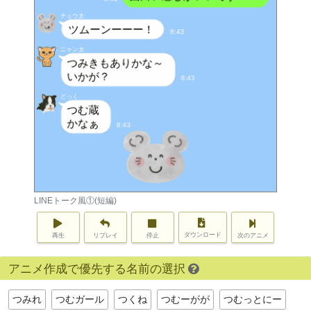
LINEトーク風①(短編)
ダウンロード
再生
リプレイ
停止
次のアニメ
アニメ作成で優先する名前の選択
つみれ
つむガール
つくね
つむーがが
つむっとにー