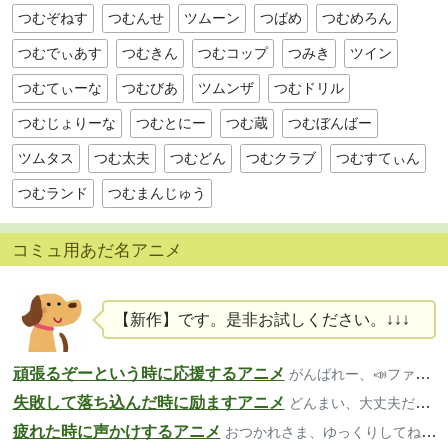
つむぞねす
つむんせ
ツムーン
つばめ
つむめろん
つむでぃあす
つむきん
つむコップ
つみき
ツイン
つむてぃーな
つむびあ
ツムンザ
つむドリル
つむじょりーな
つむとにー
つむ蔵
つむぼんばー
ツムタス
つむ太夫
つむどん
つむクラブ
つむすてぃん
つむランド
つむまんじゅう
コミュ用あだ名アニメ
【新作】です。是非お試しください。↓↓↓
頑張るぞーという時に応援するアニメ
がんばれー、📣ファイト、いいよー
失敗して落ち込んだ時に励ますアニメ
どんまい、大丈夫だよ、気楽にいこ～
疲れた時に声かけするアニメ
おつかれさま、ゆっくりしてね、大丈夫？