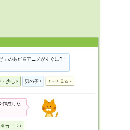
ぎ」のあだ名アニメがすぐに作
い・少し
男の子
もっと見る
を作成した
！
だ名カード