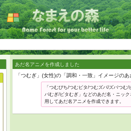
あだ名アニメを作成しました
「つむぎ」(女性)の「調和・一致」イメージの
「つむぴち/つむピタ/つむズバ/ズバつむ/
バむぎ/ピタむぎ」などのあだ名・ニック
用してあだ名アニメを作成できます。