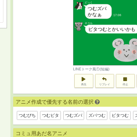
LINEトーク風①(短編)
再生
リプレイ
停止
アニメ作成で優先する名前の選択
つむぴち
つむピタ
つむズバ
ズバつむ
ピタつむ
コミュ用あだ名アニメ