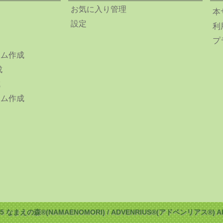
お気に入り管理
本
設定
利
プ
ーム作成
成
成
ーム作成
025 なまえの森®(NAMAENOMORI) / ADVENRIUS®(アドベンリアス®) All ri