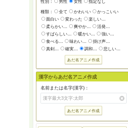
性別：
男性
女性
指定なし
種類：
全て
かわいい
かっこいい
面白い
変わった
楽しい…
柔らかい…
爽やか…
活発…
すばらしい…
暖かい…
強い…
食べる…
味わい…
掛け声…
真剣…
確実…
調和…
悲しい…
あだ名アニメ作成
漢字からあだ名アニメ作成
名前または名字(漢字)：
あだ名アニメ作成