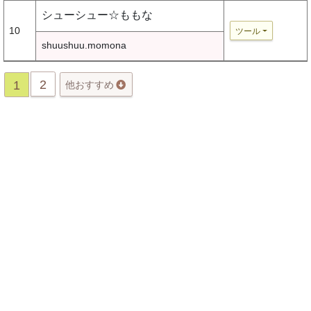
シューシュー☆ももな
10
ツール
shuushuu.momona
2
1
他おすすめ