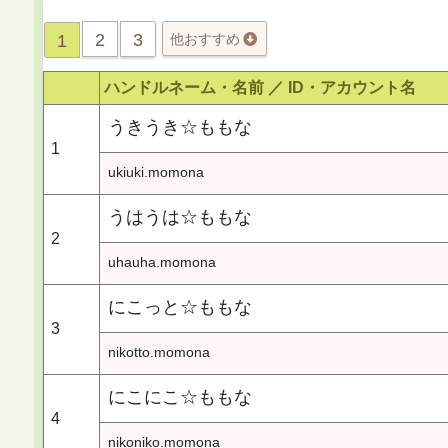
2
3
1
他おすすめ
ハンドルネーム・名前 ／
ID・アカウント名
うきうき☆ももな
1
ukiuki.momona
うはうは☆ももな
2
uhauha.momona
にこっと☆ももな
3
nikotto.momona
にこにこ☆ももな
4
nikoniko.momona