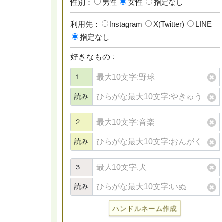
性別：
男性
女性
指定なし
利用先：
Instagram
X(Twitter)
LINE
指定なし
好きなもの：
１
読み
２
読み
３
読み
ハンドルネーム作成