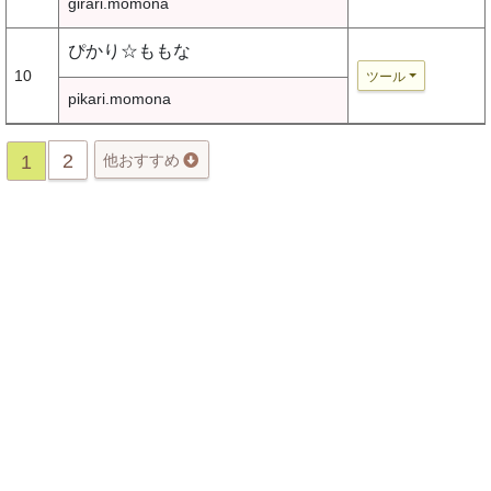
girari.momona
ぴかり☆ももな
10
ツール
pikari.momona
2
1
他おすすめ