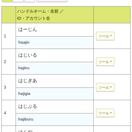
ハンドルネーム・名前 ／
ID・アカウント名
はーじん
1
ツール
haajin
はじいる
2
ツール
hajiiru
はじぎあ
3
ツール
hajigia
はじぶる
4
ツール
hajiburu
はんや