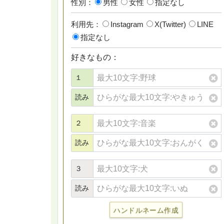
性別：
男性
女性
指定なし
利用先：
Instagram
X(Twitter)
LINE
指定なし
好きなもの：
１
読み
２
読み
３
読み
ハンドルネーム作成