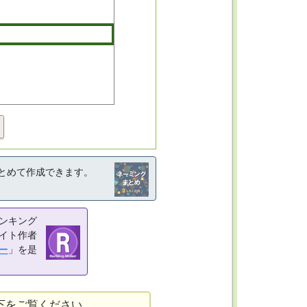
とめて作成できます。
ンキング
イト作者
ー
」を是
下をご覧ください。