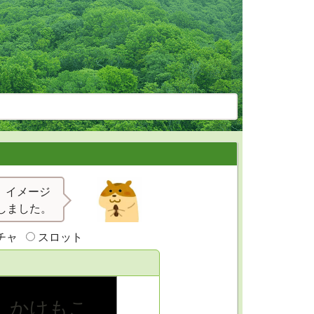
」イメージ
しました。
チャ
スロット