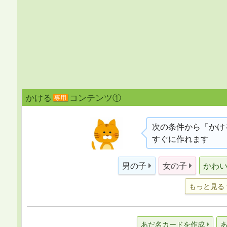
かける
コンテンツ①
専用
次の条件から「かけ
すぐに作れます
男の子
女の子
かわ
もっと見る
あだ名カードを作成