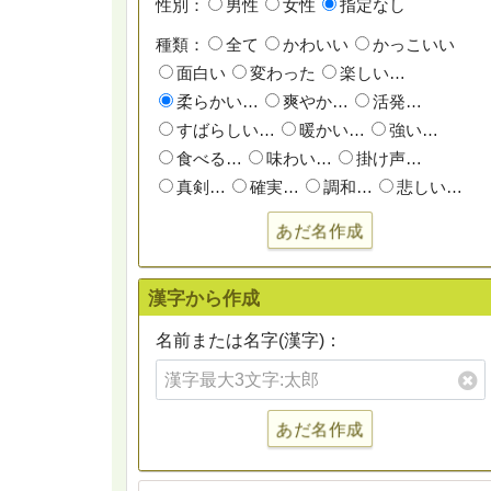
性別：
男性
女性
指定なし
種類：
全て
かわいい
かっこいい
面白い
変わった
楽しい…
柔らかい…
爽やか…
活発…
すばらしい…
暖かい…
強い…
食べる…
味わい…
掛け声…
真剣…
確実…
調和…
悲しい…
あだ名作成
漢字から作成
名前または名字(漢字)：
あだ名作成