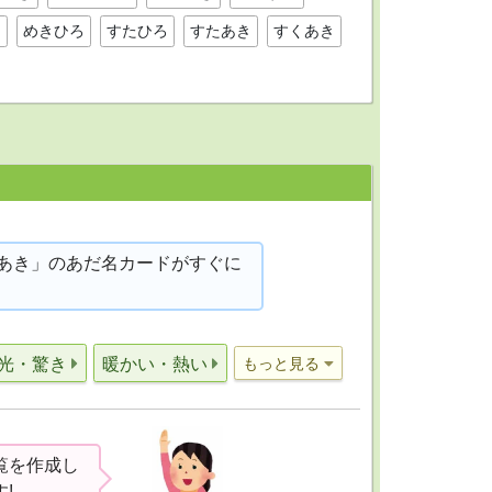
ろ
めきひろ
すたひろ
すたあき
すくあき
あき」のあだ名カードがすぐに
光・驚き
暖かい・熱い
もっと見る
覧を作成し
!