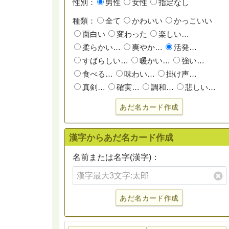
性別：
男性
女性
指定なし
種類：
全て
かわいい
かっこいい
面白い
変わった
楽しい…
柔らかい…
爽やか…
活発…
すばらしい…
暖かい…
強い…
食べる…
味わい…
掛け声…
真剣…
確実…
調和…
悲しい…
あだ名カード作成
漢字からあだ名カード作成
名前または名字(漢字)：
あだ名カード作成