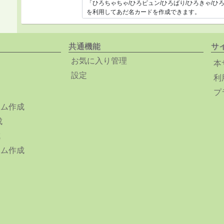
共通機能
サ
お気に入り管理
本
設定
利
プ
ーム作成
成
成
ーム作成