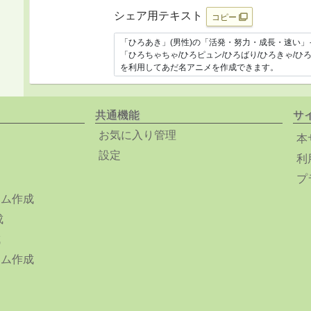
シェア用テキスト
コピー
共通機能
サ
お気に入り管理
本
設定
利
プ
ーム作成
成
成
ーム作成