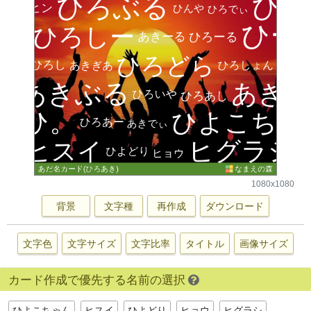
1080x1080
背景
文字種
再作成
ダウンロード
文字色
文字サイズ
文字比率
タイトル
画像サイズ
カード作成で優先する名前の選択
ひよこちゃん
ヒスイ
ひよどり
ヒョウ
ヒグラシ