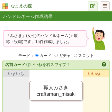
なまえの森
ハンドルネーム作成結果
「みさき」(女性)のハンドルネーム(＋敬
称・役職)です。15件作成しました。
モード：
カード
ガチャ
スロット
名前カード
①いいねを右スワイプ！
いまいち
いいね！
職人みさき
craftsman_misaki