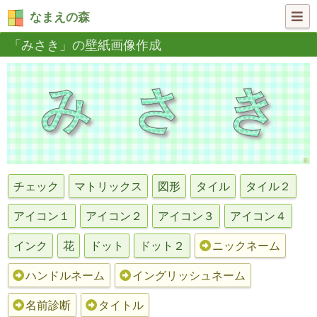
なまえの森
「みさき」の壁紙画像作成
チェック
マトリックス
図形
タイル
タイル２
アイコン１
アイコン２
アイコン３
アイコン４
インク
花
ドット
ドット２
ニックネーム
ハンドルネーム
イングリッシュネーム
名前診断
タイトル