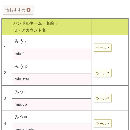
他おすすめ
ハンドルネーム・名前 ／
ID・アカウント名
みう♀
1
ツール
miu.f
みう☆
2
ツール
miu.star
みう↑
3
ツール
miu.up
みう∞
4
ツール
miu.infinite