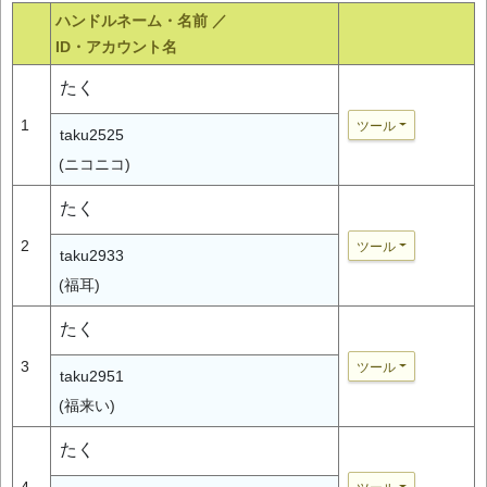
ハンドルネーム・名前 ／
ID・アカウント名
たく
1
ツール
taku2525
(ニコニコ)
たく
2
ツール
taku2933
(福耳)
たく
3
ツール
taku2951
(福来い)
たく
4