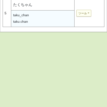
たくちゃん
5
ツール
taku_chan
taku.chan