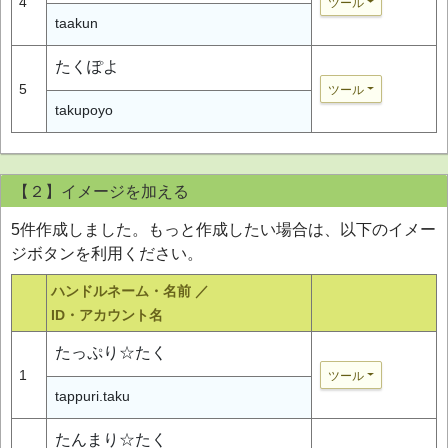
4
ツール
taakun
たくぽよ
5
ツール
takupoyo
【２】イメージを加える
5件作成しました。もっと作成したい場合は、以下のイメー
ジボタンを利用ください。
ハンドルネーム・名前 ／
ID・アカウント名
たっぷり☆たく
1
ツール
tappuri.taku
たんまり☆たく