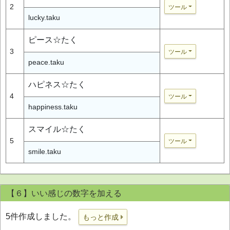
2
ツール
lucky.taku
ピース☆たく
3
ツール
peace.taku
ハピネス☆たく
4
ツール
happiness.taku
スマイル☆たく
5
ツール
smile.taku
【６】いい感じの数字を加える
5件作成しました。
もっと作成