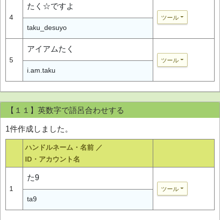
たく☆ですよ
4
ツール
taku_desuyo
アイアムたく
5
ツール
i.am.taku
【１１】英数字で語呂合わせする
1件作成しました。
ハンドルネーム・名前 ／
ID・アカウント名
た9
1
ツール
ta9