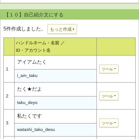
【１０】自己紹介文にする
5件作成しました。
もっと作成
ハンドルネーム・名前 ／
ID・アカウント名
アイアムたく
1
ツール
i_am_taku
たく★だよ
2
ツール
taku_deyo
私たくです
3
ツール
watashi_taku_desu