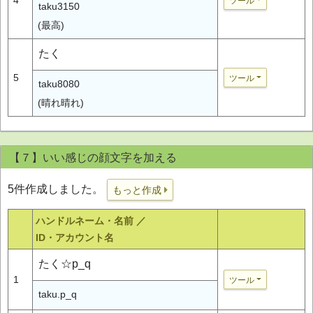
ツール
taku3150
(最高)
たく
5
ツール
taku8080
(晴れ晴れ)
【７】いい感じの顔文字を加える
5件作成しました。
もっと作成
ハンドルネーム・名前 ／
ID・アカウント名
たく☆p_q
1
ツール
taku.p_q