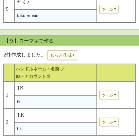
たく♪
5
ツール
taku.music
【９】ローマ字で作る
2件作成しました。
もっと作成
ハンドルネーム・名前 ／
ID・アカウント名
TK
1
ツール
tk
T.K
2
ツール
t.k