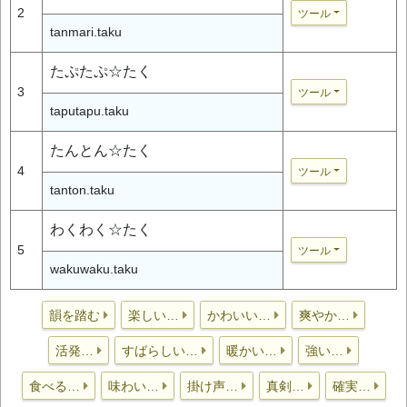
2
ツール
tanmari.taku
たぷたぷ☆たく
3
ツール
taputapu.taku
たんとん☆たく
4
ツール
tanton.taku
わくわく☆たく
5
ツール
wakuwaku.taku
韻を踏む
楽しい…
かわいい…
爽やか…
活発…
すばらしい…
暖かい…
強い…
食べる…
味わい…
掛け声…
真剣…
確実…