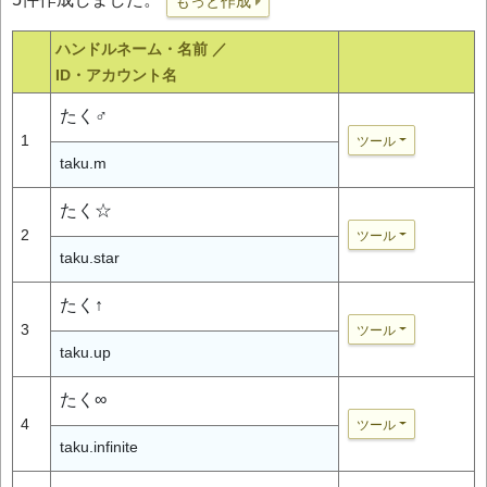
もっと作成
ハンドルネーム・名前 ／
ID・アカウント名
たく♂
1
ツール
taku.m
たく☆
2
ツール
taku.star
たく↑
3
ツール
taku.up
たく∞
4
ツール
taku.infinite