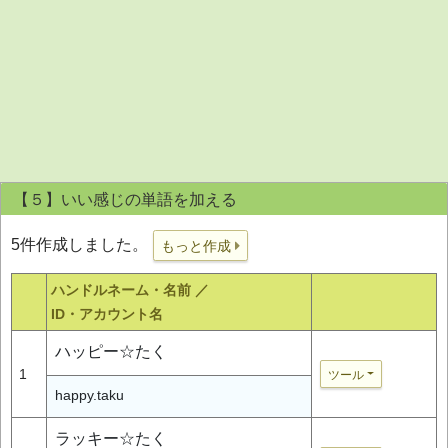
【５】いい感じの単語を加える
5件作成しました。
もっと作成
ハンドルネーム・名前 ／
ID・アカウント名
ハッピー☆たく
1
ツール
happy.taku
ラッキー☆たく