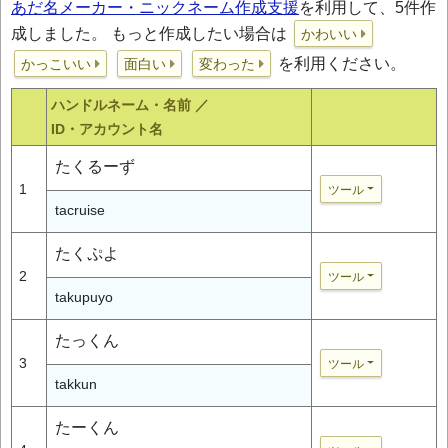
あだ名メーカー・ニックネーム作成支援
を利用して、5件作
成しました。 もっと作成したい場合は
かわいい
を利用ください。
かっこいい
面白い
変わった
ハンドルネーム・名前 ／
ID・アカウント名
たくるーず
1
ツール
tacruise
たくぷよ
2
ツール
takupuyo
たっくん
3
ツール
takkun
たーくん