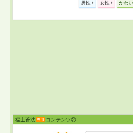
男性
女性
かわ
福士蒼汰
コンテンツ②
専用