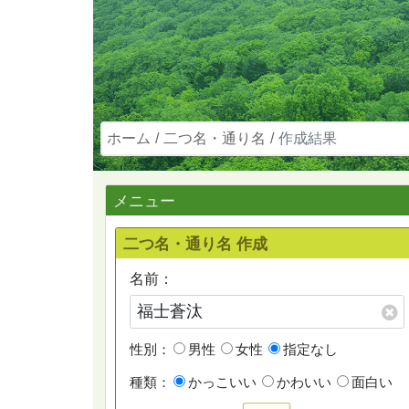
ホーム
二つ名・通り名
作成結果
メニュー
二つ名・通り名 作成
名前：
性別：
男性
女性
指定なし
種類：
かっこいい
かわいい
面白い