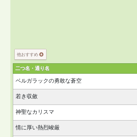
他おすすめ
二つ名・通り名
ベルガラックの勇敢な蒼空
若き収斂
神聖なカリスマ
情に厚い熱烈峻厳