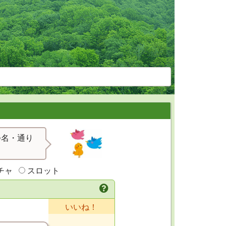
つ名・通り
チャ
スロット
いいね！