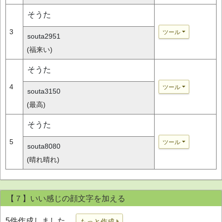
そうた
3
ツール
souta2951
(福来い)
そうた
4
ツール
souta3150
(最高)
そうた
5
ツール
souta8080
(晴れ晴れ)
【７】いい感じの顔文字を加える
5件作成しました。
もっと作成