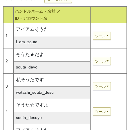
ハンドルネーム・名前 ／
ID・アカウント名
アイアムそうた
1
ツール
i_am_souta
そうた★だよ
2
ツール
souta_deyo
私そうたです
3
ツール
watashi_souta_desu
そうた☆ですよ
4
ツール
souta_desuyo