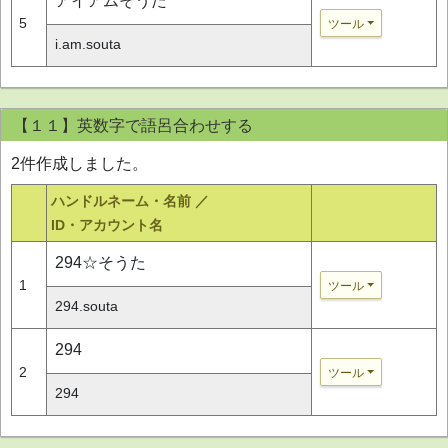
アイアムそうた
5
ツール
i.am.souta
【１１】英数字で語呂合わせする
2件作成しました。
ハンドルネーム・名前 ／
ID・アカウント名
294☆そうた
1
ツール
294.souta
294
2
ツール
294