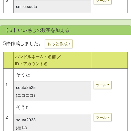
5
ツール
smile.souta
【６】いい感じの数字を加える
5件作成しました。
もっと作成
ハンドルネーム・名前 ／
ID・アカウント名
そうた
1
ツール
souta2525
(ニコニコ)
そうた
2
ツール
souta2933
(福耳)