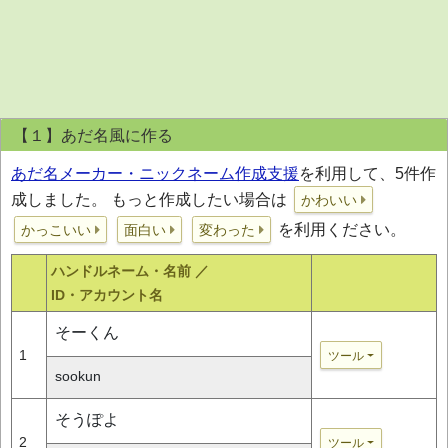
【１】あだ名風に作る
あだ名メーカー・ニックネーム作成支援
を利用して、5件作
成しました。 もっと作成したい場合は
かわいい
を利用ください。
かっこいい
面白い
変わった
ハンドルネーム・名前 ／
ID・アカウント名
そーくん
1
ツール
sookun
そうぽよ
2
ツール