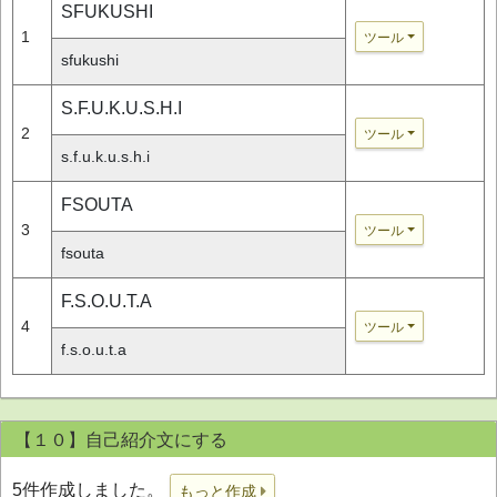
SFUKUSHI
1
ツール
sfukushi
S.F.U.K.U.S.H.I
2
ツール
s.f.u.k.u.s.h.i
FSOUTA
3
ツール
fsouta
F.S.O.U.T.A
4
ツール
f.s.o.u.t.a
【１０】自己紹介文にする
5件作成しました。
もっと作成