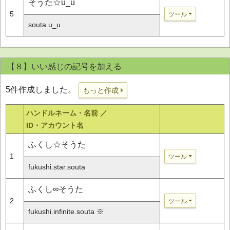
そうた☆u_u
5
ツール
souta.u_u
【８】いい感じの記号を加える
5件作成しました。
もっと作成
ハンドルネーム・名前 ／
ID・アカウント名
ふくし☆そうた
1
ツール
fukushi.star.souta
ふくし∞そうた
2
ツール
fukushi.infinite.souta ※