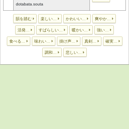
dotabata.souta
韻を踏む
楽しい…
かわいい…
爽やか…
活発…
すばらしい…
暖かい…
強い…
食べる…
味わい…
掛け声…
真剣…
確実…
調和…
悲しい…