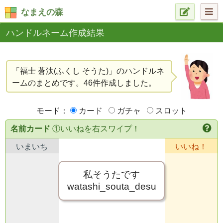
なまえの森
ハンドルネーム作成結果
「福士 蒼汰(ふくし そうた)」のハンドルネ
ームのまとめです。46件作成しました。
モード：
カード
ガチャ
スロット
名前カード
①いいねを右スワイプ！
いまいち
いいね！
私そうたです
watashi_souta_desu