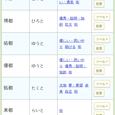
い・勇気
街
投票
ツール
優秀・聡明・知
博都
ひろと
的
壮大
街
投票
ツール
優しい・思いや
佑都
ゆうと
り
助ける
街
投票
優しい・思いや
ツール
優都
ゆうと
り
優秀・聡明・
投票
知的
街
ツール
大地
夢・希望
未
拓都
たくと
来
自立
街
投票
ツール
来都
らいと
街