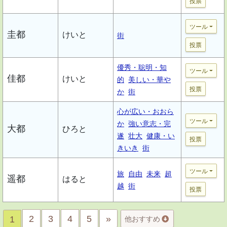
投票
ツール
圭都
けいと
街
投票
優秀・聡明・知
ツール
佳都
けいと
的
美しい・華や
投票
か
街
心が広い・おおら
ツール
か
強い意志・完
大都
ひろと
遂
壮大
健康・い
投票
きいき
街
ツール
旅
自由
未来
超
遥都
はると
越
街
投票
2
3
4
5
»
1
他おすすめ