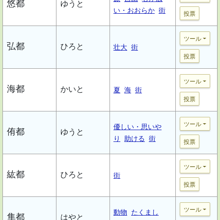
悠都
ゆうと
い・おおらか
街
投票
ツール
弘都
ひろと
壮大
街
投票
ツール
海都
かいと
夏
海
街
投票
ツール
優しい・思いや
侑都
ゆうと
り
助ける
街
投票
ツール
紘都
ひろと
街
投票
ツール
動物
たくまし
隼都
はやと