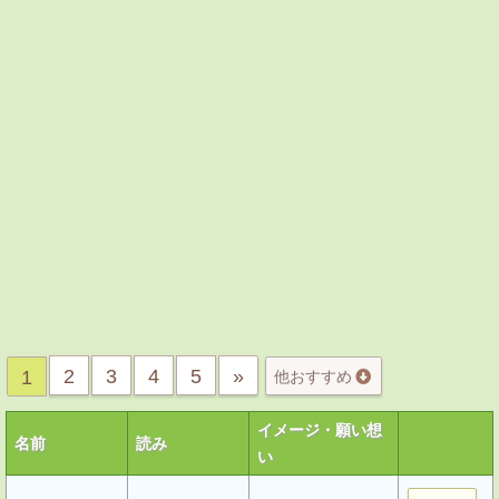
2
3
4
5
»
1
他おすすめ
イメージ・願い想
名前
読み
い