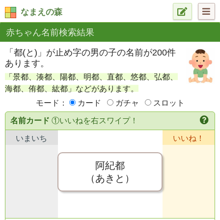
なまえの森
赤ちゃん名前検索結果
「都(と)」が止め字の男の子の名前が200件
あります。
「景都、湊都、陽都、明都、直都、悠都、弘都、
海都、侑都、紘都」などがあります。
モード：
カード
ガチャ
スロット
名前カード
①いいねを右スワイプ！
いまいち
いいね！
阿紀都
（あきと）