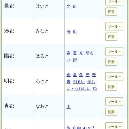
ツール
景都
けいと
光
街
投票
ツール
湊都
みなと
海
街
投票
ツール
春
夏
光
明る
陽都
はると
い
街
投票
春
夏
冬
光
未
ツール
明都
あきと
来
明るい
楽し
投票
い・うれしい
街
ツール
直都
なおと
街
投票
ツール
旅
自由
心が広