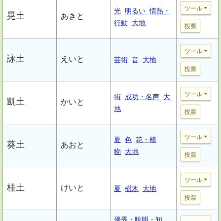
ツール
光
明るい
情熱・
晃土
あきと
行動
大地
投票
ツール
詠土
えいと
芸術
音
大地
投票
ツール
街
成功・名声
大
凱土
かいと
地
投票
ツール
夏
色
花・植
葵土
あおと
物
大地
投票
ツール
桂土
けいと
夏
樹木
大地
投票
優秀・聡明・知