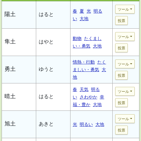
ツール
春
夏
光
明る
陽土
はると
い
大地
投票
ツール
動物
たくまし
隼土
はやと
い・勇気
大地
投票
情熱・行動
たく
ツール
勇土
ゆうと
ましい・勇気
大
投票
地
春
天気
明る
ツール
晴土
はると
い
さわやか
幸
投票
福・豊か
大地
ツール
旭土
あきと
光
明るい
大地
投票