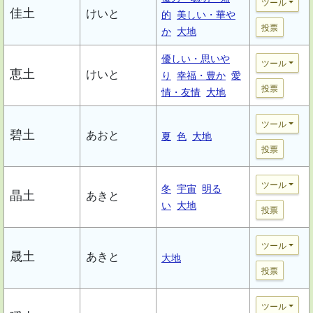
ツール
佳土
けいと
的
美しい・華や
投票
か
大地
優しい・思いや
ツール
恵土
けいと
り
幸福・豊か
愛
投票
情・友情
大地
ツール
碧土
あおと
夏
色
大地
投票
ツール
冬
宇宙
明る
晶土
あきと
い
大地
投票
ツール
晟土
あきと
大地
投票
ツール