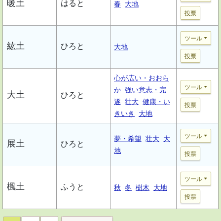
暖土
はると
春
大地
投票
ツール
紘土
ひろと
大地
投票
心が広い・おおら
ツール
か
強い意志・完
大土
ひろと
遂
壮大
健康・い
投票
きいき
大地
ツール
夢・希望
壮大
大
展土
ひろと
地
投票
ツール
楓土
ふうと
秋
冬
樹木
大地
投票