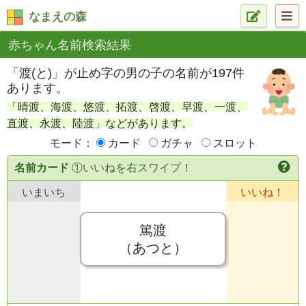
なまえの森
赤ちゃん名前検索結果
「渡(と)」が止め字の男の子の名前が197件
あります。
「晴渡、海渡、悠渡、拓渡、啓渡、早渡、一渡、
直渡、永渡、陸渡」などがあります。
モード：
カード
ガチャ
スロット
名前カード
①いいねを右スワイプ！
いまいち
いいね！
篤渡
（あつと）