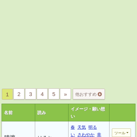
2
3
4
5
»
1
他おすすめ
イメージ・願い想
名前
読み
い
春
天気
明る
ツール
い
さわやか
幸