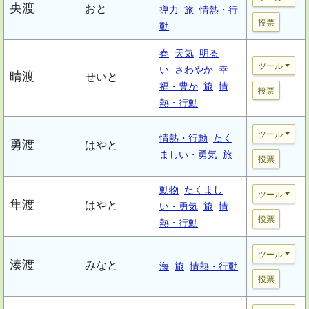
央渡
おと
導力
旅
情熱・行
投票
動
春
天気
明る
ツール
い
さわやか
幸
晴渡
せいと
福・豊か
旅
情
投票
熱・行動
ツール
情熱・行動
たく
勇渡
はやと
ましい・勇気
旅
投票
動物
たくまし
ツール
隼渡
はやと
い・勇気
旅
情
投票
熱・行動
ツール
湊渡
みなと
海
旅
情熱・行動
投票