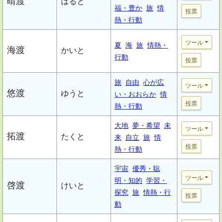
晴渡
はると
福・豊か
旅
情
投票
熱・行動
ツール
夏
海
旅
情熱・
海渡
かいと
行動
投票
旅
自由
心が広
ツール
悠渡
ゆうと
い・おおらか
情
投票
熱・行動
大地
夢・希望
未
ツール
拓渡
たくと
来
自立
旅
情
投票
熱・行動
宇宙
優秀・聡
ツール
明・知的
学習・
啓渡
けいと
探究
旅
情熱・行
投票
動