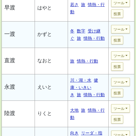
ツール
若さ
旅
情熱・行
早渡
はやと
動
投票
ツール
冬
数字
受け継
一渡
かずと
ぐ
旅
情熱・行動
投票
ツール
直渡
なおと
旅
情熱・行動
投票
川・湖・水
健
ツール
永渡
えいと
康・いきい
投票
き
旅
情熱・行動
ツール
大地
旅
情熱・行
陸渡
りくと
動
投票
向き
リーダ・指
ツール