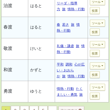
ツール
リーダ・指導
治渡
はると
力
旅
情熱・行動
投票
ツール
春
若さ
旅
情
春渡
はると
熱・行動
投票
ツール
礼儀・謙虚
旅
情
敬渡
けいと
熱・行動
投票
平和
調和
心が広
ツール
和渡
かずと
い・おおら
投票
か
旅
情熱・行動
ツール
情熱・行動
たく
勇渡
ゆうと
ましい・勇気
旅
投票