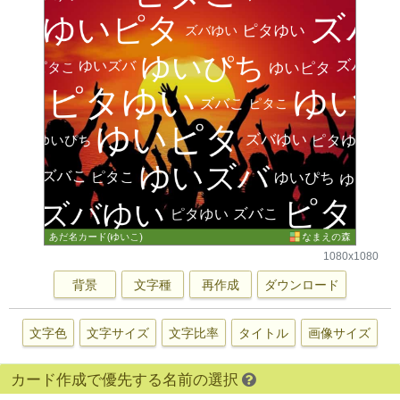
1080x1080
背景
文字種
再作成
ダウンロード
文字色
文字サイズ
文字比率
タイトル
画像サイズ
カード作成で優先する名前の選択