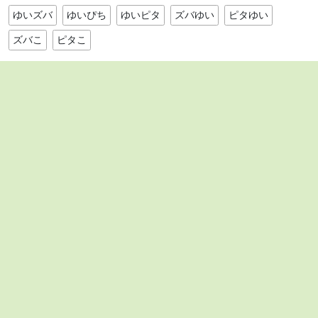
ゆいズバ
ゆいぴち
ゆいピタ
ズバゆい
ピタゆい
ズバこ
ピタこ