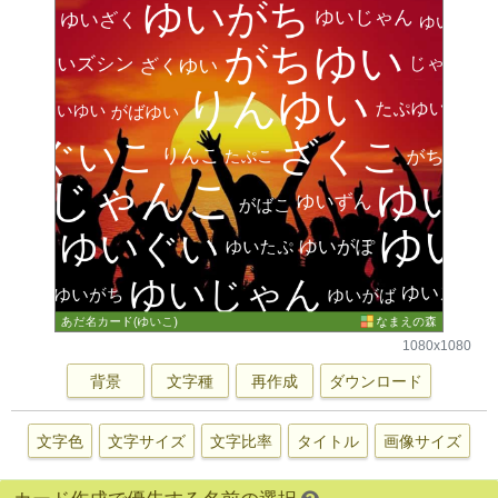
1080x1080
背景
文字種
再作成
ダウンロード
文字色
文字サイズ
文字比率
タイトル
画像サイズ