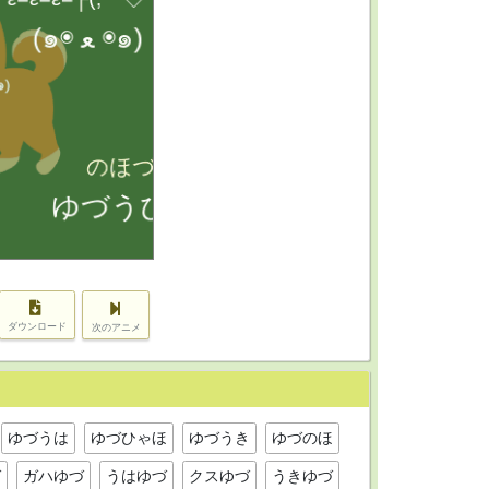
ダウンロード
次のアニメ
ゆづうは
ゆづひゃほ
ゆづうき
ゆづのほ
づ
ガハゆづ
うはゆづ
クスゆづ
うきゆづ