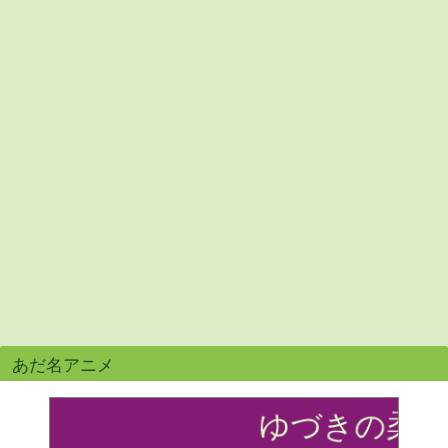
あだ名アニメ