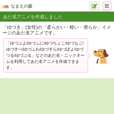
なまえの森
あだ名アニメを作成しました
「ゆづき」(女性)の「柔らかい・軽い・滑らか」イメ
ージのあだ名アニメです。
「ゆづぷよ/ゆづふに/ゆづちょこ/ゆづもこ/
ゆづすべ/ゆづふわ/ゆづすら/ゆづぽよ/ゆづ
つる/ゆづぷる」などのあだ名・ニックネー
ムを利用してあだ名アニメを作成できま
す。