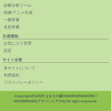
診断分析ツール
画像/アニメ作成
一般辞書
名前辞書
共通機能
お気に入り管理
設定
サイト全般
本サイトについて
利用規約
プライバシーポリシー
Copyright(C)2025 なまえの森®(NAMAENOMORI) /
ADVENRIUS®(アドベンリアス®) All right reserverd.