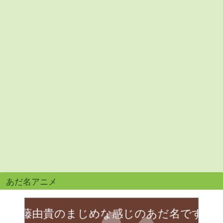
あだ名アニメ