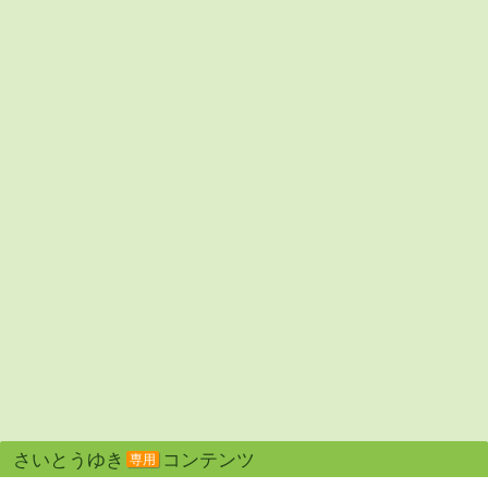
さいとうゆき
コンテンツ
専用