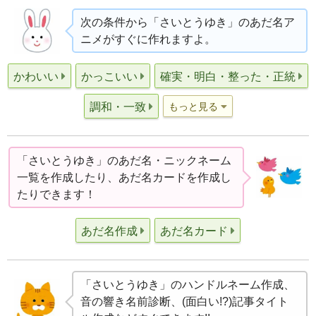
次の条件から「さいとうゆき」のあだ名ア
ニメがすぐに作れますよ。
かわいい
かっこいい
確実・明白・整った・正統
調和・一致
もっと見る
「さいとうゆき」のあだ名・ニックネーム
一覧を作成したり、あだ名カードを作成し
たりできます！
あだ名作成
あだ名カード
「さいとうゆき」のハンドルネーム作成、
音の響き名前診断、(面白い!?)記事タイト