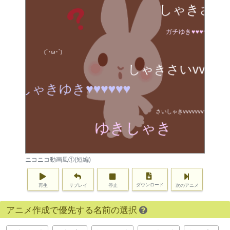
ニコニコ動画風①(短編)
ダウンロード
再生
リプレイ
停止
次のアニメ
アニメ作成で優先する名前の選択