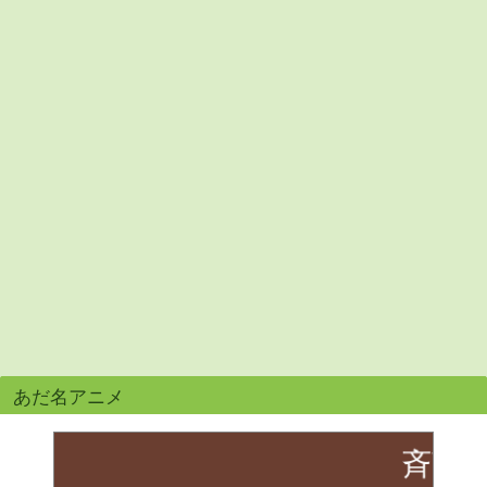
あだ名アニメ