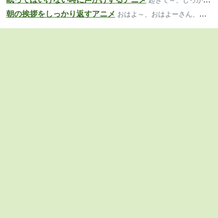
朝の挨拶をしっかり返すアニメ
おはよ～、おはよーさん、おっは！