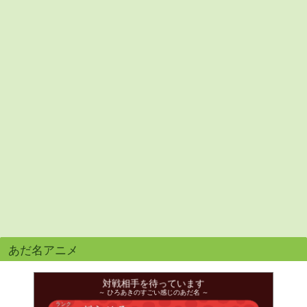
あだ名アニメ