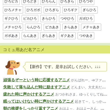
ひろピカ
ひろどき
ひろらん
ひろきら
ひろつや
ひろメチャ
ひろガボ
ひろぎら
ひろギク
ぎらひろ
ギクひろ
ピカひろ
きらひろ
つやひろ
ガボひろ
メチャひろ
らんひろ
ピカあき
きらあき
メチャあき
ガボあき
らんあき
ぎらあき
ギクあき
つやあき
コミュ用あだ名アニメ
【新作】です。是非お試しください。↓↓↓
頑張るぞーという時に応援するアニメ
がんばれー、📣ファイト、いいよー
失敗して落ち込んだ時に励ますアニメ
どんまい、大丈夫だよ、気楽にいこ～
疲れた時に声かけするアニメ
おつかれさま、ゆっくりしてね、大丈夫？
眠ってはいけない時に声かけするアニメ
起きて～、しっかり、寝ちゃダメだよ
朝の挨拶をしっかり返すアニメ
おはよ～、おはよーさん、おっは！