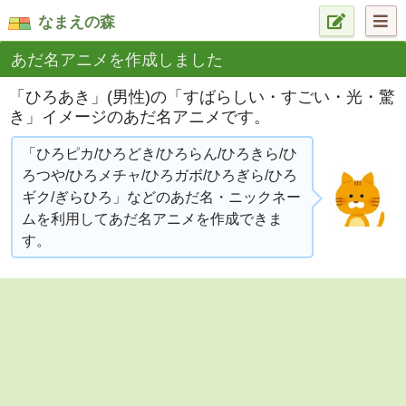
なまえの森
あだ名アニメを作成しました
「ひろあき」(男性)の「すばらしい・すごい・光・驚
き」イメージのあだ名アニメです。
「ひろピカ/ひろどき/ひろらん/ひろきら/ひ
ろつや/ひろメチャ/ひろガボ/ひろぎら/ひろ
ギク/ぎらひろ」などのあだ名・ニックネー
ムを利用してあだ名アニメを作成できま
す。