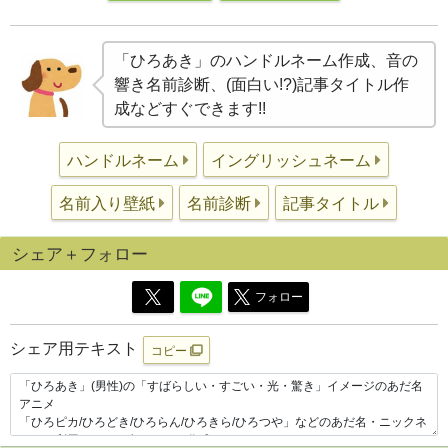
「ひろあき」のハンドルネーム作成、音の
響き名前診断、(面白い!?)記事タイトル作
成などすぐできます!!
ハンドルネーム
イングリッシュネーム
名前入り壁紙
名前診断
記事タイトル
シェア＋フォロー
フォロー
シェア用テキスト
コピー