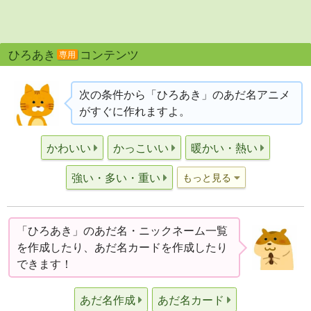
ひろあき
コンテンツ
専用
次の条件から「ひろあき」のあだ名アニメ
がすぐに作れますよ。
かわいい
かっこいい
暖かい・熱い
強い・多い・重い
もっと見る
「ひろあき」のあだ名・ニックネーム一覧
を作成したり、あだ名カードを作成したり
できます！
あだ名作成
あだ名カード