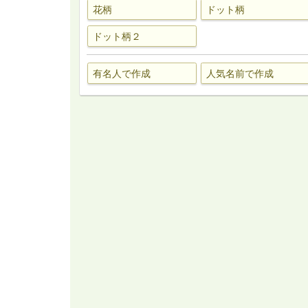
花柄
ドット柄
ドット柄２
有名人で作成
人気名前で作成