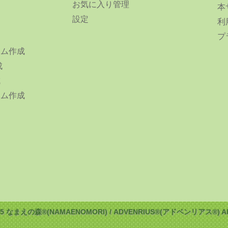
お気に入り管理
本
設定
利
プ
ーム作成
成
成
ーム作成
025 なまえの森®(NAMAENOMORI) / ADVENRIUS®(アドベンリアス®) All ri