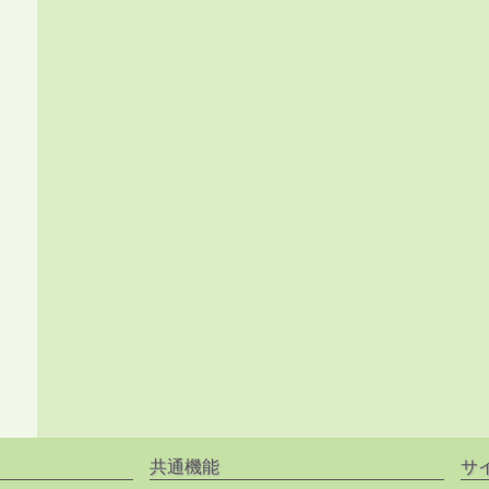
共通機能
サ