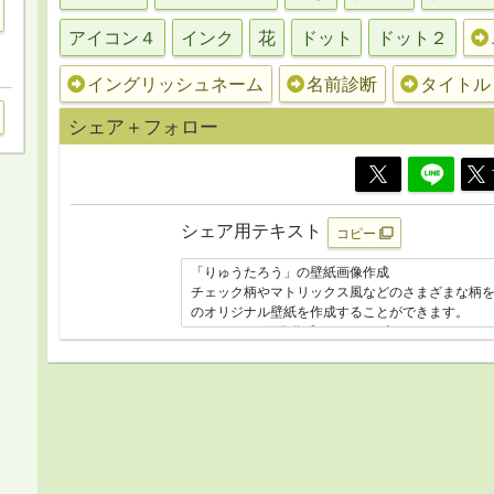
アイコン４
インク
花
ドット
ドット２
イングリッシュネーム
名前診断
タイトル
シェア＋フォロー
シェア用テキスト
コピー