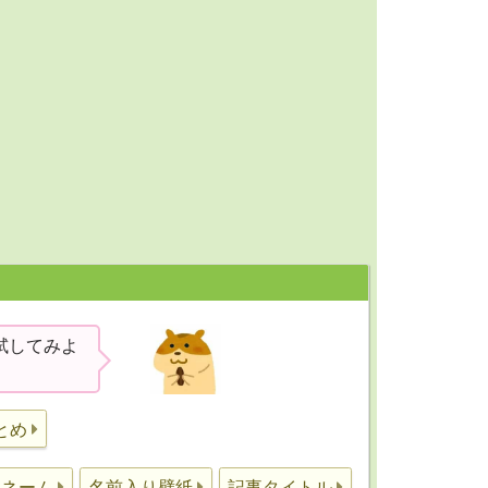
試してみよ
。
とめ
ュネーム
名前入り壁紙
記事タイトル