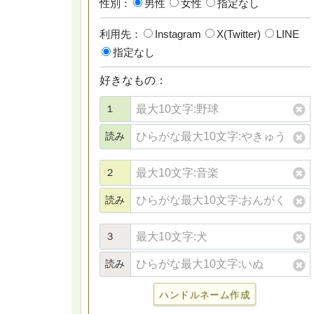
性別：
男性
女性
指定なし
利用先：
Instagram
X(Twitter)
LINE
指定なし
好きなもの：
１
読み
２
読み
３
読み
ハンドルネーム作成