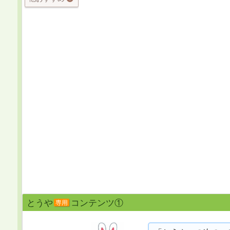
とうや
コンテンツ①
専用