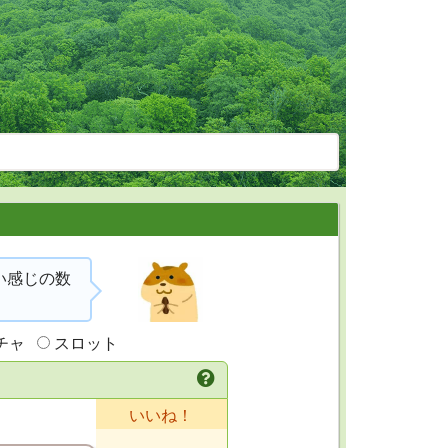
い感じの数
チャ
スロット
いいね！