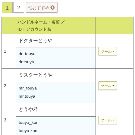
2
1
他おすすめ
ハンドルネーム・名前 ／
ID・アカウント名
ドクターとうや
1
ツール
dr_touya
dr.touya
ミスターとうや
2
ツール
mr_touya
mr.touya
とうや君
3
ツール
touya_kun
touya.kun