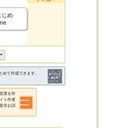
はじめ
ime
とめて作成できます。
投票を作
イト作者
是非お試