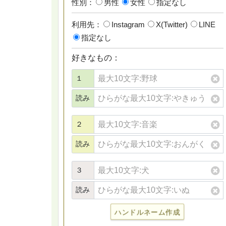
性別：
男性
女性
指定なし
利用先：
Instagram
X(Twitter)
LINE
指定なし
好きなもの：
１
読み
２
読み
３
読み
ハンドルネーム作成