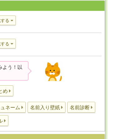
成する
成する
みよう！以
とめ
シュネーム
名前入り壁紙
名前診断
ル