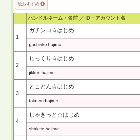
他おすすめ
ハンドルネーム・名前 ／
ID・アカウント名
ガチンコ☆はじめ
1
gachinko.hajime
じっくり☆はじめ
2
jikkuri.hajime
とことん☆はじめ
3
tokoton.hajime
しゃきっと☆はじめ
4
shakitto.hajime