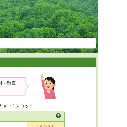
剣・徹底・
チャ
スロット
いいね！