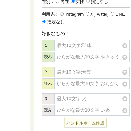
性別：
男性
女性
指定なし
利用先：
Instagram
X(Twitter)
LINE
指定なし
好きなもの：
１
読み
２
読み
３
読み
ハンドルネーム作成