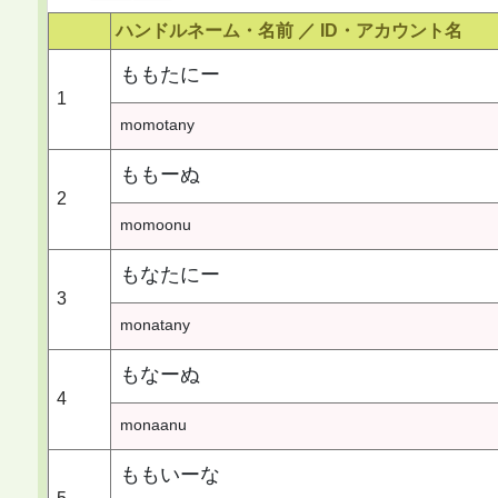
ハンドルネーム・名前 ／
ID・アカウント名
ももたにー
1
momotany
ももーぬ
2
momoonu
もなたにー
3
monatany
もなーぬ
4
monaanu
ももいーな