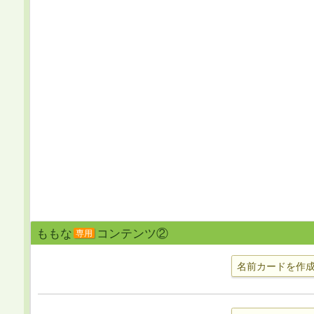
ももな
コンテンツ②
専用
名前カードを作