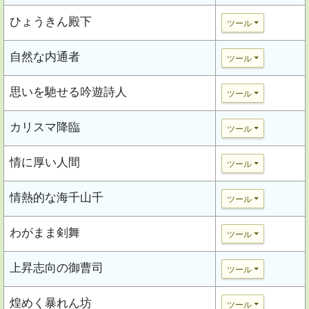
ひょうきん殿下
ツール
自然な内通者
ツール
思いを馳せる吟遊詩人
ツール
カリスマ降臨
ツール
情に厚い人間
ツール
情熱的な海千山千
ツール
わがまま剣舞
ツール
上昇志向の御曹司
ツール
煌めく暴れん坊
ツール