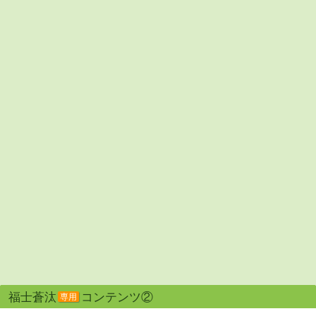
福士蒼汰
コンテンツ②
専用