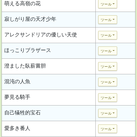
萌える高嶺の花
ツール
寂しがり屋の天才少年
ツール
アレクサンドリアの優しい天使
ツール
ほっこりブラザース
ツール
澄ました臥薪嘗胆
ツール
混沌の人魚
ツール
夢見る騎手
ツール
自己犠牲的宝石
ツール
愛多き番人
ツール