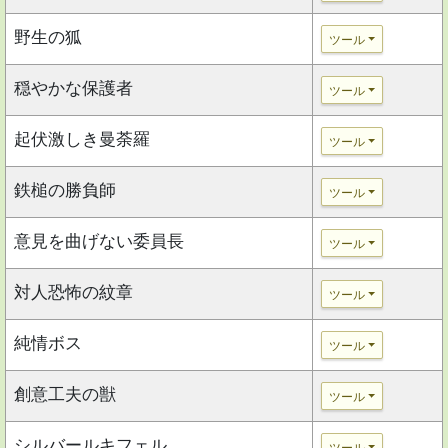
野生の狐
ツール
穏やかな保護者
ツール
起伏激しき曼荼羅
ツール
鉄槌の勝負師
ツール
意見を曲げない委員長
ツール
対人恐怖の紋章
ツール
純情ボス
ツール
創意工夫の獣
ツール
シルバールキフェル