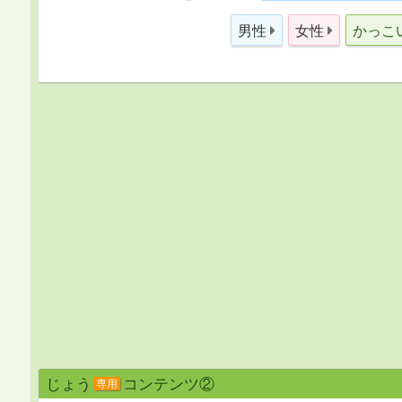
男性
女性
かっこ
じょう
コンテンツ②
専用