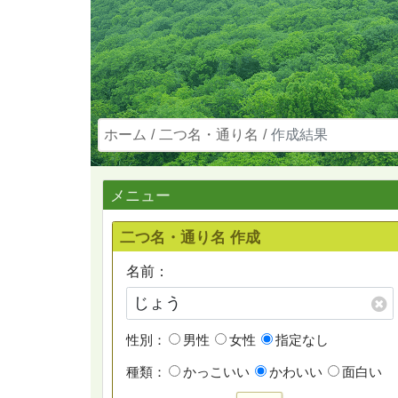
ホーム
二つ名・通り名
作成結果
メニュー
二つ名・通り名 作成
名前：
性別：
男性
女性
指定なし
種類：
かっこいい
かわいい
面白い