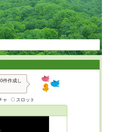
0件作成し
チャ
スロット