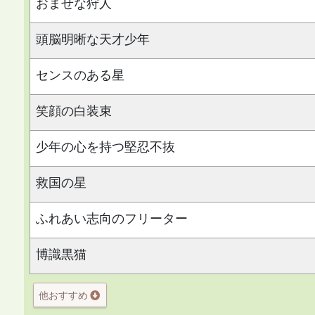
おませな狩人
頭脳明晰な天才少年
センスのある星
笑顔の白装束
少年の心を持つ堅忍不抜
救国の星
ふれあい志向のフリーター
博識黒猫
他おすすめ