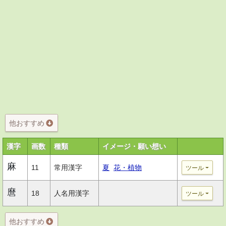
他おすすめ
漢字
画数
種類
イメージ・願い想い
麻
11
常用漢字
夏
花・植物
ツール
麿
18
人名用漢字
ツール
他おすすめ