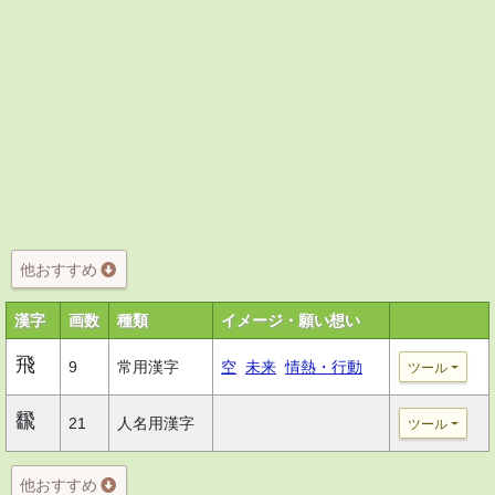
他おすすめ
漢字
画数
種類
イメージ・願い想い
飛
9
常用漢字
空
未来
情熱・行動
ツール
飜
21
人名用漢字
ツール
他おすすめ