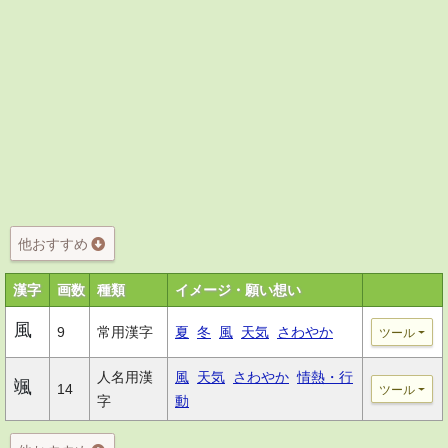
他おすすめ
漢字
画数
種類
イメージ・願い想い
風
9
常用漢字
夏
冬
風
天気
さわやか
ツール
人名用漢
風
天気
さわやか
情熱・行
颯
14
ツール
字
動