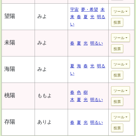
宇宙
夢・希望
未
ツール
望陽
みよ
来
春
夏
光
明る
投票
い
ツール
未陽
みよ
春
夏
光
明るい
投票
ツール
夏
海
春
光
明る
海陽
みよ
い
投票
ツール
春
色
樹
桃陽
ももよ
木
夏
光
明るい
投票
ツール
存陽
ありよ
春
夏
光
明るい
投票