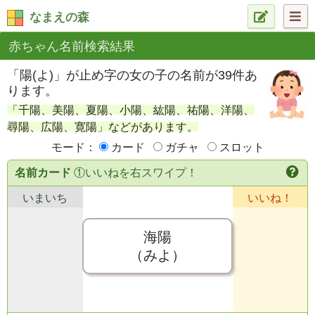
なまえの森
赤ちゃん名前検索結果
「陽(よ)」が止め字の女の子の名前が39件あ
ります。
「千陽、美陽、夏陽、小陽、紘陽、祐陽、洋陽、
尋陽、広陽、寛陽」などがあります。
モード：
カード
ガチャ
スロット
名前カード
①いいねを右スワイプ！
いまいち
いいね！
海陽
（みよ）