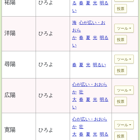
祐陽
ひろよ
る
春
夏
光
明る
投票
い
海
心が広い・お
ツール
おら
洋陽
ひろよ
か
春
夏
光
明る
投票
い
ツール
尋陽
ひろよ
春
夏
光
明るい
投票
心が広い・おおら
ツール
か
壮
広陽
ひろよ
大
春
夏
光
明る
投票
い
心が広い・おおら
ツール
か
壮
寛陽
ひろよ
大
春
夏
光
明る
投票