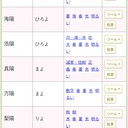
い
ツール
夏
海
春
光
明る
海陽
ひろよ
い
投票
川・湖・水
壮
ツール
浩陽
ひろよ
大
春
夏
光
明る
投票
い
誠実・信頼
正
ツール
真陽
まよ
義
春
夏
光
明る
投票
い
ツール
数字
春
夏
光
明
万陽
まよ
るい
投票
秋
樹
ツール
梨陽
りよ
木
春
夏
光
明る
投票
い