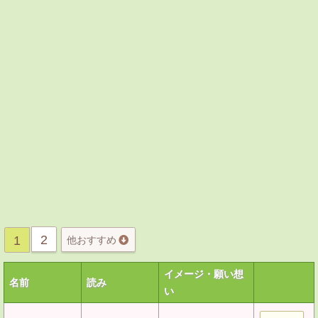
2
1
他おすすめ
イメージ・願い想
名前
読み
い