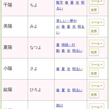
ツール
数字
春
夏
光
明
千陽
ちよ
るい
投票
美しい・華や
ツール
美陽
みよ
か
春
夏
光
明る
投票
い
ツール
夏
情熱・行
夏陽
なつよ
動
春
光
明るい
投票
ツール
小陽
さよ
春
夏
光
明るい
投票
ツール
紘陽
ひろよ
春
夏
光
明るい
投票
助け
ツール