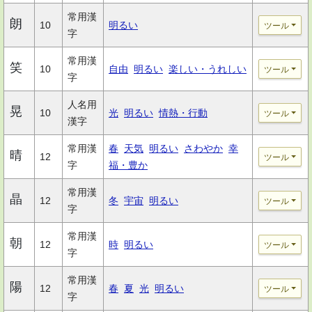
常用漢
朗
10
明るい
ツール
字
常用漢
笑
10
自由
明るい
楽しい・うれしい
ツール
字
人名用
晃
10
光
明るい
情熱・行動
ツール
漢字
常用漢
春
天気
明るい
さわやか
幸
晴
12
ツール
字
福・豊か
常用漢
晶
12
冬
宇宙
明るい
ツール
字
常用漢
朝
12
時
明るい
ツール
字
常用漢
陽
12
春
夏
光
明るい
ツール
字