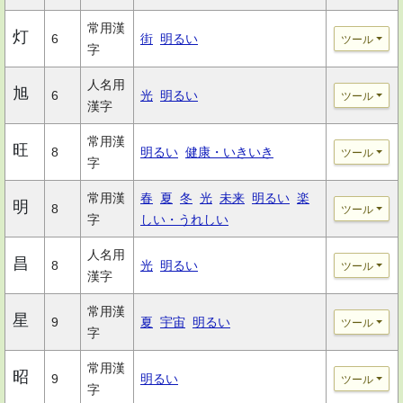
常用漢
灯
6
街
明るい
ツール
字
人名用
旭
6
光
明るい
ツール
漢字
常用漢
旺
8
明るい
健康・いきいき
ツール
字
常用漢
春
夏
冬
光
未来
明るい
楽
明
8
ツール
字
しい・うれしい
人名用
昌
8
光
明るい
ツール
漢字
常用漢
星
9
夏
宇宙
明るい
ツール
字
常用漢
昭
9
明るい
ツール
字