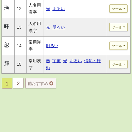
人名用
瑛
12
光
明るい
ツール
漢字
人名用
暉
13
光
明るい
ツール
漢字
常用漢
彰
14
明るい
ツール
字
常用漢
春
宇宙
光
明るい
情熱・行
輝
15
ツール
字
動
2
1
他おすすめ