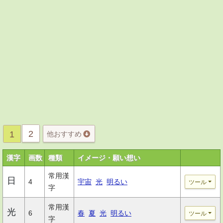
2
1
他おすすめ
漢字
画数
種類
イメージ・願い想い
常用漢
日
4
宇宙
光
明るい
ツール
字
常用漢
光
6
春
夏
光
明るい
ツール
字